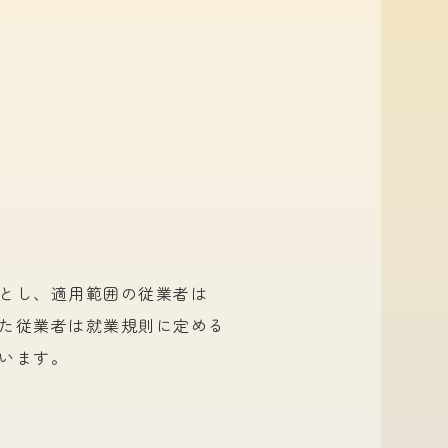
とし、
適用範囲の
従業者は
た
従業者は
就業規則に
定める
います。