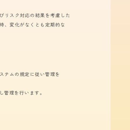
びリスク対応の
結果を
考慮した
時、
変化が
なくとも
定期的な
ステムの
規定に
従い
管理を
し管理を
行います。