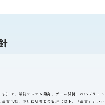
針
ます）は、
業務システム開発、
ゲーム開発、
Webプラッ
た
事業活動、
並びに
従業者の
管理
（以下、
「事業」と
いい