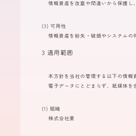
情報資産を
改竄や
間違いから
保護し
(3) 可用性
情報資産を
紛失・
破損や
システムの
3 適用範囲
本方
針を
当社の
管理する
以下の
情報
電子データにとどまらず、
紙媒体を
(1) 組織
株式会社要