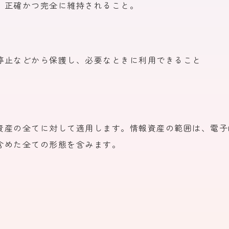
、
正確かつ完全に
維持される
こと。
停止などから
保護し、
必要な
ときに
利用できる
こと
資産の
全てに
対して
適用します。
情報資産の
範囲は、
電子
含めた
全ての
形態を
含みます。