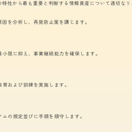
の
特性から
最も
重要と
判断する
情報資産に
ついて
適切なリ
原因を
分析し、
再発防止策を
講じます。
最小限に
抑え、
事業継続能力を
確保します。
教育および
訓練を
実施します。
テムの
規定並びに
手順を
順守します。