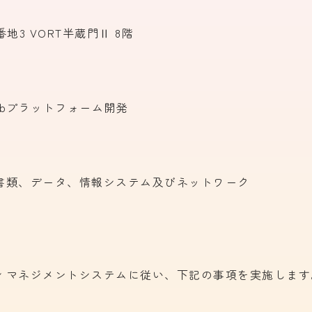
3 VORT半蔵門Ⅱ 8階
ebプラットフォーム開発
書類、
データ、
情報システム及びネットワーク
ィマネジメントシステムに
従い、
下記の
事項を
実施します