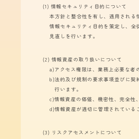
(1) 情報セキュリティ目的について
本方
針と
整合性を
有し、
適用される
情報セキュリティ目的を
策定し、
全
見直しを
行います。
(2) 情報資産の取り扱いについて
a)
アクセス権限は、
業務上必要な
者
b)
法的及び規制の
要求事項並びに
契
行います。
c)
情報資産の
価値、
機密性、
完全性
d)
情報資産が
適切に
管理されている
(3) リスクアセスメントについて