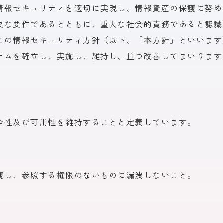
情報セキュリティを
適切に
実現し、
情報資産の
保護に
努め
欠な
要件であるとともに、
重大な
社会的責務であると
認識
この
情報セキュリティ方
針
（以下、
「本方
針」と
いいます
テムを
確立し、
実施し、
維持し、
且つ
改善して
まいります
全性
及び
可用性を
維持する
ことと
定義しています。
護し、
参照する
権限の
ない
ものに
漏洩しない
こと。