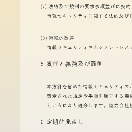
(7) 法的及び規制の要求事項並びに契
情報セキュリティに
関する
法的及び
(8) 継続的改善
情報セキュリティマネジメントシス
5 責任と義務及び罰則
本方
針を
含めた
情報セキュリティマ
策定された
規定や
手順を
順守する
義
ところに
より
処分します。
協力会社
6 定期的見直し