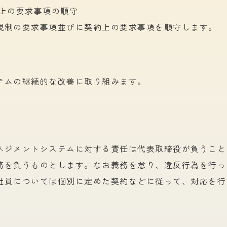
約上の要求事項の順守
規制の
要求事項並びに
契約上の
要求事項を
順守します。
テムの
継続的な
改善に
取り組みます。
ネジメントシステムに
対する
責任は
代表取締役が
負う
こと
務を
負う
ものとします。
な
お義務を
怠り、
違反行為を
行っ
社員に
ついては
個別に
定めた
契約などに
従って、
対応を
行