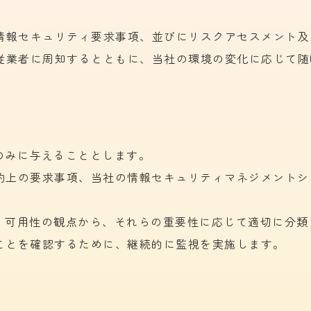
情報セキュリティ要求事項、
並びに
リスクアセスメント及
従
業者に
周知するとともに、
当社の
環境の
変化に
応じて
随
のみに
与える
こととします。
約上の
要求事項、
当社の
情報セキュリティマネジメントシ
、
可用性の
観点から、
それらの
重要性に
応じて
適切に
分類
ことを
確認する
ために、
継続的に
監視を
実施します。