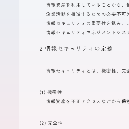
情報資産を
利用している
ことから、
企業活動を
推進する
ための
必要不可
情報セキュリティの
重要性を
鑑み、
情報セキュリティマネジメントシス
2 情報セキュリティの定義
情報セキュリティとは、
機密性、
完
(1) 機密性
情報資産を
不正アクセスなどから
保
(2) 完全性