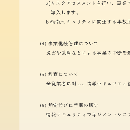
a)
リスクアセスメントを
行い、
事業
導入します。
b)
情報セキュリティに
関連する
事故
(4) 事業継続管理について
災害や
故障などに
よる
事業の
中断を
(5) 教育について
全従
業者に
対し、
情報セキュリティ
(6) 規定並びに手順の順守
情報セキュリティマネジメントシス