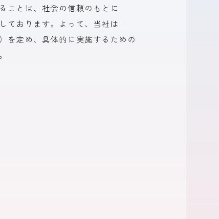
る
ことは、
社会の
信頼のもとに
しております。
よって、
当社は
）を
定め、
具体的に
実施する
ための
。